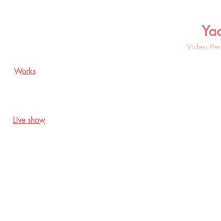
Ya
Video Per
Works
Live show
A piece of red cloth，2014，Performance video，9’（still)
一
块
红
布，
2014，
行
为
影
像，