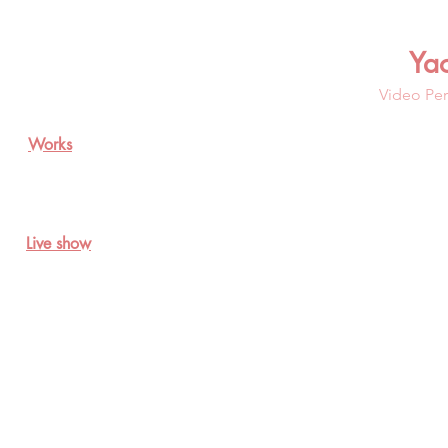
Ya
Video Per
Works
Live show
光谱-夜之皇室芭蕾I，2016，影像，8分10秒
Spectre
Solaire:
Ballet
Royal
de
la
Nuit
I,