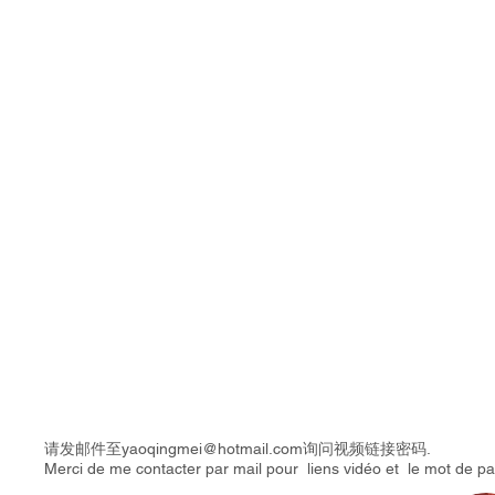
2016,
Vidéo,
8’10
请发邮件至
yaoqingmei@hotmail.com
询问视频链接密码.
Merci de me contacter par mail pour
liens vidéo et
le mot de pa