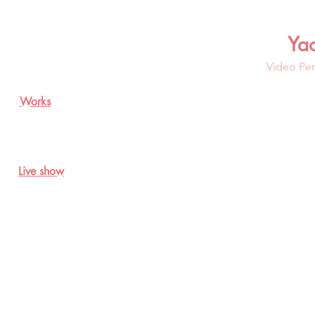
Ya
Video Per
Works
Live show
光
谱-
前
言
视
频
（静
帧）
Solar