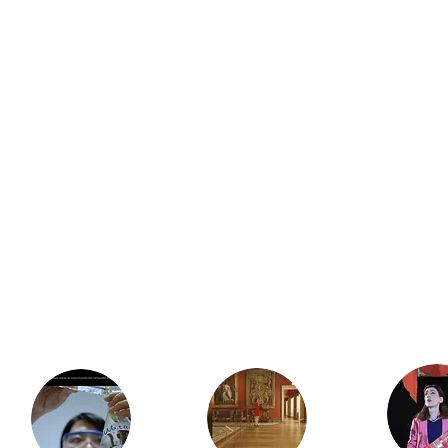
Spectrum-
Preface
Video
(still)